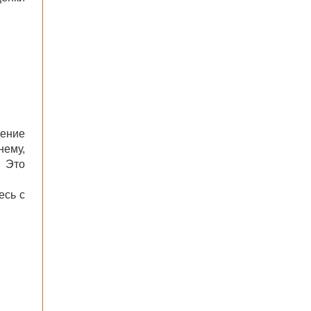
дение
нему,
. Это
есь с