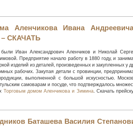
ома Аленчикова Ивана Андреевич
 –
СКАЧАТЬ
а были Иван Александрович Аленчиков и Николай Серг
мовой. Предприятие начало работу в 1880 году, и заним
кой изделий из деталей, произведенных и закупленных у д
омных рабочих. Закупая детали с провинции, предприним
продукции, выполненной с большой искусностью. Моско
тульским самоварам и посуде, что подтверждалось множе
ах
Торговым домом Аленчикова и Зимина
. Скачать прейск
дников Баташева Василия Степанов