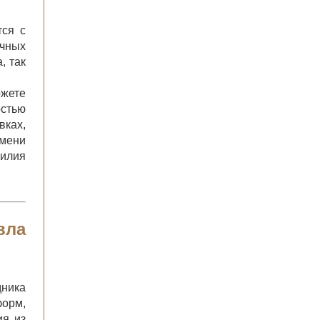
тся с
чных
, так
ожете
остью
ках,
емени
илия
вла
дника
форм,
ия из