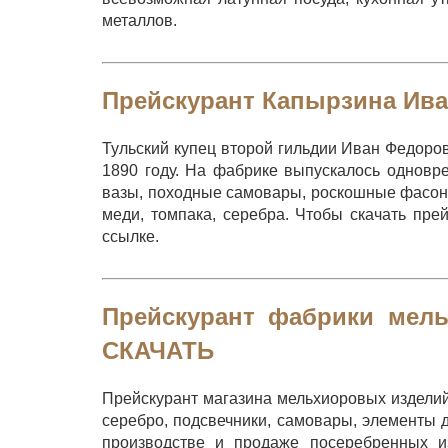
металлов.
Прейскурант Капырзина Ив
Тульский купец второй гильдии Иван Федоро
1890 году. На фабрике выпускалось одновр
вазы, походные самовары, роскошные фасоны 
меди, томпака, серебра. Чтобы скачать пр
ссылке.
Прейскурант фабрики мель
СКАЧАТЬ
Прейскурант магазина мельхиоровых издели
серебро, подсвечники, самовары, элементы 
производстве и продаже посеребренных из