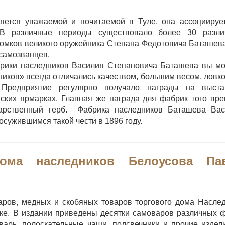
яется уважаемой и почитаемой в Туле, она ассоциируе
 В различные периоды существовало более 30 разли
омков великого оружейника Степана Федотовича Баташева
самозванцев.
рики наследников Василия Степановича Баташева вы м
иков» всегда отличались качеством, большим весом, ловк
Предприятие регулярно получало награды на выстав
ских ярмарках. Главная же награда для фабрик того вр
дарственный герб. Фабрика наследников Баташева Вас
сужившимся такой чести в 1896 году.
дома наследников Белоусова Па
ров, медных и скобяных товаров торгового дома Насле
е. В издании приведены десятки самоваров различных 
варь, полоскательные чаши, подсвечники и прочие издел