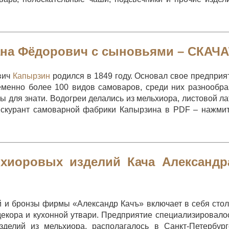
ана Фёдорович с сыновьями –
СКАЧА
вич
Капырзин
родился в 1849 году. Основал свое предприя
еменно более 100 видов самоваров, среди них разнообр
для знати. Водогреи делались из мельхиора, листовой ла
ейскурант самоварной фабрики Капырзина в PDF – нажми
хиоровых изделий Кача Александр
й и бронзы фирмы «Александр Качъ» включает в себя сто
декора и кухонной утвари. Предприятие специализировало
делий из мельхиора, располагалось в Санкт-Петербур