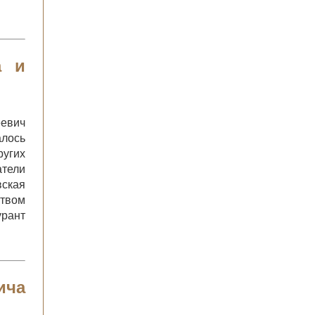
а и
еевич
алось
ругих
атели
вская
ством
урант
ича