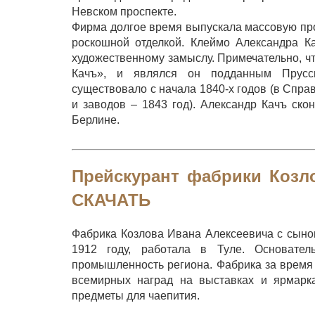
Невском проспекте.
Фирма долгое время выпускала массовую про
роскошной отделкой. Клеймо Александра Ка
художественному замыслу. Примечательно, ч
Качъ», и являлся он подданным Прусси
существовало с начала 1840-х годов (в Спра
и заводов – 1843 год). Александр Качъ ско
Берлине.
Прейскурант фабрики Козл
СКАЧАТЬ
Фабрика Козлова Ивана Алексеевича с сынов
1912 году, работала в Туле. Основател
промышленность региона. Фабрика за время 
всемирных наград на выставках и ярмарка
предметы для чаепития.