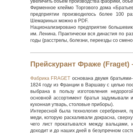
увеличить объем производства фабрики, объ
Фирменное клеймо Торгового дома «Братьев
предприятии производилось более 100 ра
Шемариных можно в PDF.
Национализировано предприятие большевика
им. Ленина. Практически вся династия по р
годы (расстрелы, болезни, переезды со смен
Прейскурант Фраже (Fraget)
Фабрика FRAGET
основана двумя братьями
1824 году из Франции в Варшаву с целью по
выбрана в пользу изготовления недорого
основной ассортимент братья задумывали и
кухонная утварь, столовые приборы).
Интересной была технология серебрения, п
меди, которую раскаливали докрасна, сверху
чего лист прокатывался между вальцами, и
доходит и до наших дней в безупречном сост