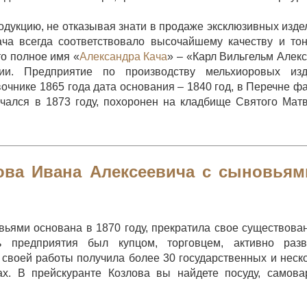
дукцию, не отказывая знати в продаже эксклюзивных изде
ча всегда соответствовало высочайшему качеству и то
то полное имя «
Александра Кача
» – «Карл Вильгельм Алек
и. Предприятие по производству мельхиоровых изд
вочнике 1865 года дата основания – 1840 год, в Перечне ф
нчался в 1873 году, похоронен на кладбище Святого Мат
ова Ивана Алексеевича с сыновьям
ьями основана в 1870 году, прекратила свое существова
ь предприятия был купцом, торговцем, активно разв
своей работы получила более 30 государственных и неск
х. В прейскуранте Козлова вы найдете посуду, самов