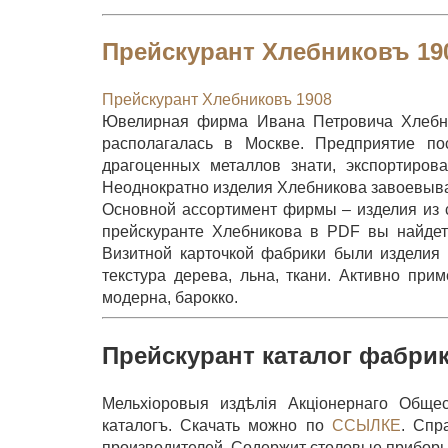
Прейскурант Хлебниковъ 19
Прейскурант Хлебниковъ 1908
Ювелирная фирма Ивана Петровича Хлебник
располагалась в Москве. Предприятие по
драгоценных металлов знати, экспортиров
Неоднократно изделия Хлебникова завоевыв
Основной ассортимент фирмы – изделия из с
прейскуранте Хлебникова в PDF вы найдете
Визитной карточкой фабрики были изделия 
текстура дерева, льна, ткани. Активно при
модерна, барокко.
Прейскурант каталог фабри
Мельхiоровыя издѣлiя Акцiонернаго Обще
каталогъ. Скачать можно по
ССЫЛКЕ
. Спр
производителей. Содержит столовые приборы, 