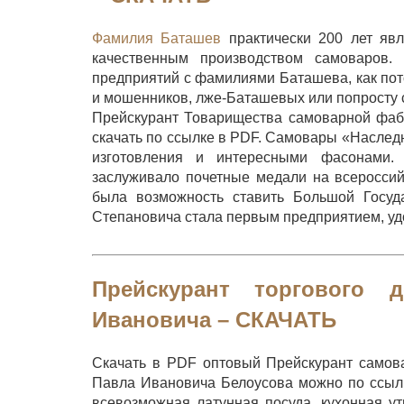
Фамилия Баташев
практически 200 лет явл
качественным производством самоваров.
предприятий с фамилиями Баташева, как пот
и мошенников, лже-Баташевых или попросту 
Прейскурант Товарищества самоварной фаб
скачать по ссылке в PDF. Самовары «Наследн
изготовления и интересными фасонами. 
заслуживало почетные медали на всероссий
была возможность ставить Большой Госу
Степановича стала первым предприятием, удо
Прейскурант торгового 
Ивановича –
СКАЧАТЬ
Скачать в PDF оптовый Прейскурант самова
Павла Ивановичa Белоусова можно по ссылк
всевозможная латунная посуда, кухонная ут