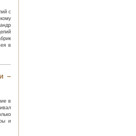
лий с
нкому
сандр
елий
абрик
вея в
и –
ние в
ивал
олько
ары и