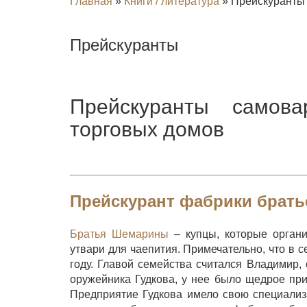
Главная
»
Книги / литература
»
Прейскуранты
Прейскуранты
Прейскуранты самова
торговых домов
Прейскурант фабрики брат
Братья Шемарины
– купцы, которые органи
утвари для чаепития. Примечательно, что в 
году. Главой семейства считался Владимир,
оружейника Гудкова, у нее было щедрое пр
Предприятие Гудкова имело свою специали