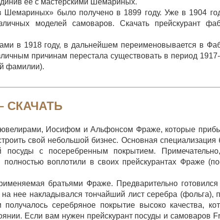
единив ее с мастерскими Шемариных.
 Шемариных» было получено в 1899 году. Уже в 1904 го
зличных моделей самоваров. Скачать прейскурант фаб
ми в 1918 году, в дальнейшем переименовывается в Фа
азличным причинам перестала существовать в период 1917
ой фамилии).
 –
СКАЧАТЬ
-ювелирами, Иосифом и Альфонсом Фраже, которые приб
строить свой небольшой бизнес. Основная специализация
й посуды с посеребренным покрытием. Примечательно,
 полностью воплотили в своих прейскурантах Фраже (по
рименяемая братьями Фраже. Предварительно готовился
 на нее накладывался тончайший лист серебра (фольга), 
 получалось серебряное покрытие высоко качества, ко
оянии. Если вам нужен прейскурант посуды и самоваров Fr