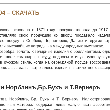
04 –
СКАЧАТЬ
ова основана в 1871 году, просуществовала до 1917 
ставляло свою продукцию ко двору, продавало издели
ало посуду в Сербию, Черногорию, Данию и другие ст
али высочайшие награды на международных выставках.
еребра, золота, ювелирные изделия с бриллиантами, одн
 также самовары, посуду, подносы и иную кухонную ут
в русском стиле, когда на серебряной посуде воссоздав
менялась эмаль, встречались изделия в стиле неоклассиц
ки Норблинъ,Бр.Бухъ и Т.Вернеръ
ства Норблинъ, Бр. Бухъ и Т. Вернеръ. Иллюстрирова
авочный материал содержит лишь малую часть ассорти
посуду, декор, чайники, подносы.