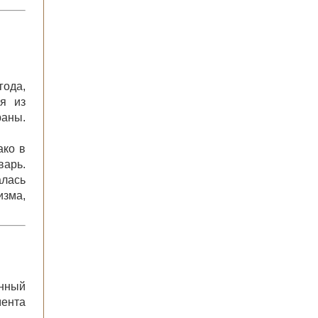
года,
я из
раны.
ако в
варь.
алась
изма,
нный
мента