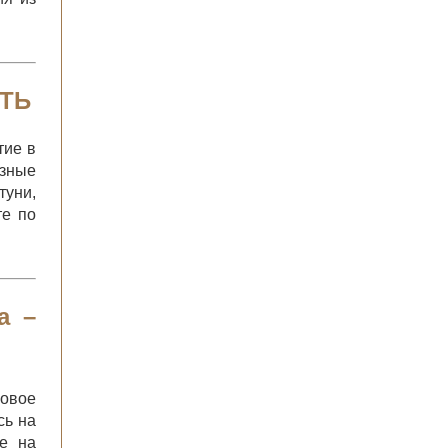
ТЬ
тие в
азные
туни,
те по
а –
ловое
сь на
ге на